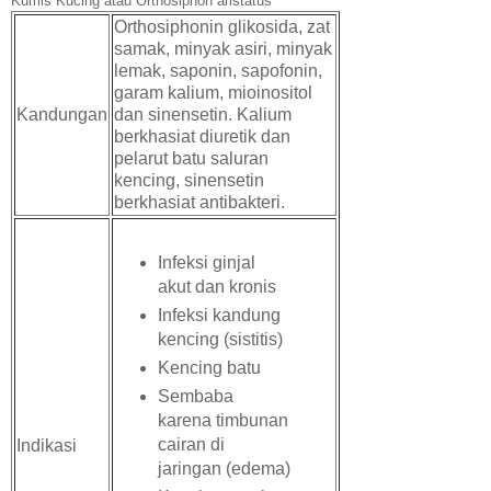
Kumis Kucing atau Orthosiphon aristatus
Orthosiphonin glikosida, zat
samak, minyak asiri, minyak
lemak, saponin, sapofonin,
garam kalium, mioinositol
Kandungan
dan sinensetin. Kalium
berkhasiat diuretik dan
pelarut batu saluran
kencing, sinensetin
berkhasiat antibakteri.
Infeksi ginjal
akut dan kronis
Infeksi kandung
kencing (sistitis)
Kencing batu
Sembaba
karena timbunan
cairan di
Indikasi
jaringan (edema)