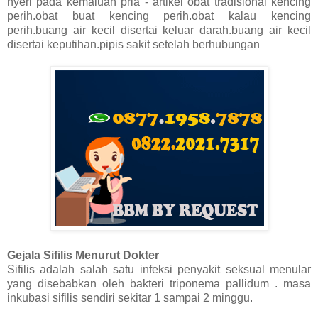
nyeri pada kemaluan pria - artikel obat tradisional kencing
perih.obat buat kencing perih.obat kalau kencing
perih.buang air kecil disertai keluar darah.buang air kecil
disertai keputihan.pipis sakit setelah berhubungan
Gejala Sifilis Menurut Dokter
Sifilis adalah salah satu infeksi penyakit seksual menular
yang disebabkan oleh bakteri triponema pallidum . masa
inkubasi sifilis sendiri sekitar 1 sampai 2 minggu.