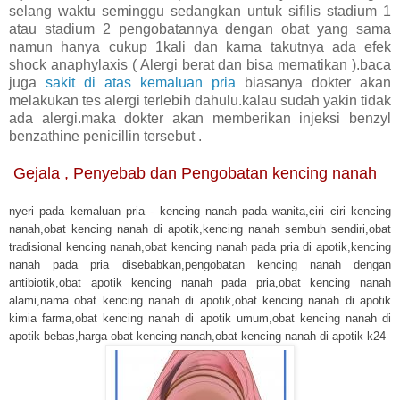
selang waktu seminggu sedangkan untuk sifilis stadium 1
atau stadium 2 pengobatannya dengan obat yang sama
namun hanya cukup 1kali dan karna takutnya ada efek
shock anaphylaxis ( Alergi berat dan bisa mematikan ).baca
juga
sakit di atas kemaluan pria
biasanya dokter akan
melakukan tes alergi terlebih dahulu.kalau sudah yakin tidak
ada alergi.maka dokter akan memberikan injeksi benzyl
benzathine penicillin tersebut .
Gejala , Penyebab dan Pengobatan kencing nanah
nyeri pada kemaluan pria - kencing nanah pada wanita,ciri ciri kencing
nanah,obat kencing nanah di apotik,kencing nanah sembuh sendiri,obat
tradisional kencing nanah,obat kencing nanah pada pria di apotik,kencing
nanah pada pria disebabkan,pengobatan kencing nanah dengan
antibiotik,obat apotik kencing nanah pada pria,obat kencing nanah
alami,nama obat kencing nanah di apotik,obat kencing nanah di apotik
kimia farma,obat kencing nanah di apotik umum,obat kencing nanah di
apotik bebas,harga obat kencing nanah,obat kencing nanah di apotik k24