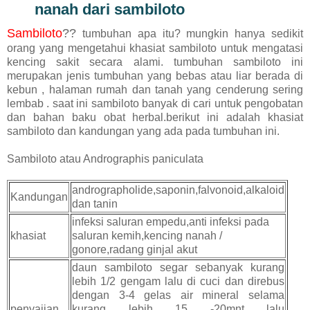
nanah dari sambiloto
Sambiloto
??
tumbuhan apa itu? mungkin hanya sedikit
orang yang mengetahui khasiat sambiloto untuk mengatasi
kencing sakit secara alami. tumbuhan sambiloto ini
merupakan jenis tumbuhan yang bebas atau liar berada di
kebun , halaman rumah dan tanah yang cenderung sering
lembab . saat ini sambiloto banyak di cari untuk pengobatan
dan bahan baku obat herbal.berikut ini adalah khasiat
sambiloto dan kandungan yang ada pada tumbuhan ini.
Sambiloto atau Andrographis paniculata
andrographolide,saponin,falvonoid,alkaloid
Kandungan
dan tanin
infeksi saluran empedu,anti infeksi pada
khasiat
saluran kemih,kencing nanah /
gonore,radang ginjal akut
daun sambiloto segar sebanyak kurang
lebih 1/2 gengam lalu di cuci dan direbus
dengan 3-4 gelas air mineral selama
penyajian
kurang lebih 15 -20mnt lalu