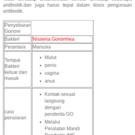
antibiotik.dan juga harus tepat dalam dosis pengunaan
antibiotik.
Penyebaran
Gonore
Bakteri
Nisseria Gonorrhea
Perantara
Manusia
Mulut
Tempat
penis
Bakteri
keluar dan
vagina
masuk
anus
Kontak sexual
langsung
dengan
cara
penderita GO
penularan
Melalui
Peralatan Mandi